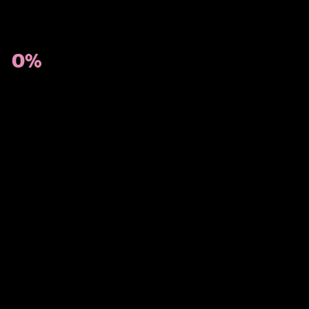
0%
Home